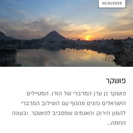
22/01/2025
איזורים בהודו
איך מגיעים
ביטוח להודו
גבולות יבשתיים בהודו
הודו ויקיפדיה
ויזה להודו
פושקר
חדשות כלכלה
פושקר גן עדן המדברי של הודו. המטיילים
הישראלים נהנים מהנוף עם השילוב המדברי
כסף בהודו
להמון הירוק והאגמים שמסביב לפושקר. ובעונה
מדריך למטייל
החמה…
מונולוגים של מטיילים