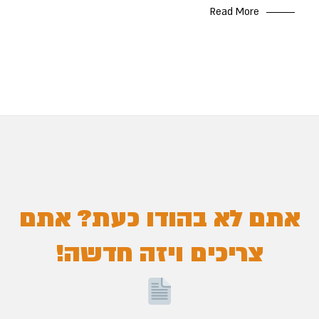
Read More
מטיילים ממליצים
פוסטים מקבוצת מטיילים בהודו
קורונה
קראלה
רג'סטאן
שאלות ותשובות
אתם לא בהודו כעת? אתם
צריכים ויזה חדשה!