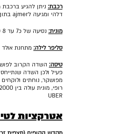
רכבת:
דלהי ומגיעה לajmer בתוך כ6 שעות. עלות: 1200 רופי לערך
מונית:
נסיעה של כ7 עד 8 שעות. עלות 6 אלף רופי
סליפר לילה:
מתחנת אולד דלהי
טיסה:
השדה הקרוב לפוש
UBER
אטרקציות לטיו
מקדש הקופים (תצפית זריחה ושקיעה) –