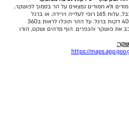
ודים ולא חמודים נמצאים על הר בסמוך לפושקר,
העלייה להר מתבצעת ברכבל, עלות 165 רופי לעלייה וירידה. או ברגל
בחינם, זמן עלייה ממוצע כ40 דקות ברגל. על ההר תוכלו לראות ב360
ב את פושקר והכפרים. הוף מדהים ושקט, הודו
שקר:
https://maps.app.goo