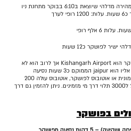
ניתן להגיע ברכבת מהירה מדלהי שיוצאת ב6:10 בבוקר מתחנת ניו
 ישיר לפושקר כ12 שעות
קר הוא
Kishangarh Airport אך לרוב הוא לא
פעיל ולכן השדה שנתייחס אליו הוא jaipur הממוקם כ3 שעות נסיעה
מפושקר, נוחתים ולוקחים מונית או אוטובוס לפושקר, אוטובוס עולה 200
רופי, מונית עולה בין 2000 ל3000 תלוי דרך מי מזמינים. ניתן להזמין גם דרך
לים בפושקר
 5 דקות נסיעה מפושקר