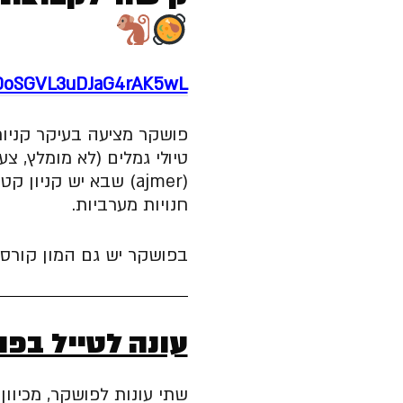
o0oSGVL3uDJaG4rAK5wL
פושקר מציעה בעיקר קניות,
טיולי גמלים (לא מומלץ, צע
(ajmer) שבא יש קניון
חנויות מערביות.
בפושקר יש גם המון קורסים
עונה לטייל בפ
שתי עונות לפושקר, מכיוו