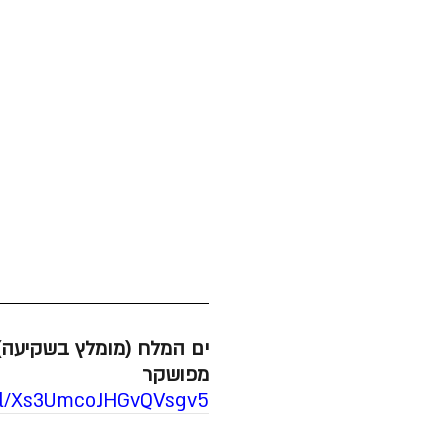
ים המלח (מומלץ בשקיעה) 
מפושקר
.gl/Xs3UmcoJHGvQVsgv5