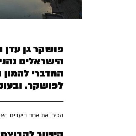
פושקר גן עדן ה
הישראלים נהני
המדברי להמון 
לפושקר. ובעונ
הכירו את אחד היעדים הא
קישור לקבוצת