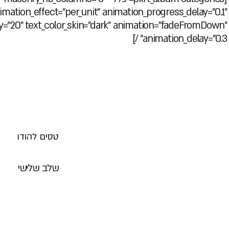
imation_effect="per_unit" animation_progress_delay="0.1"
ncy="20" text_color_skin="dark" animation="fadeFromDown"
animation_delay="0.3" /]
טסים להודו
שלב שלישי