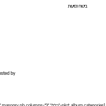
ביטוח נסיעות
osted by
[pkrt_album categories="כללי" "3