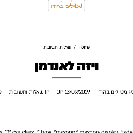
Home
/
שאלות ותשובות
ויזה לאנדמן
P
מטיילים בהודו
13/09/2019
On
In
שאלות ותשובות
e
s_class="" type="masonry" masonry_display="fade" masonry_nb_columns=