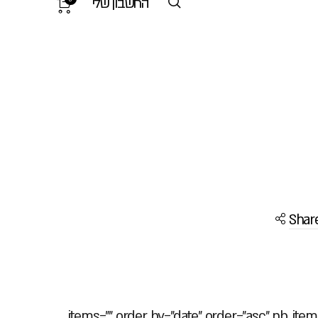
החשבון שלי
Shar
items="" order_by="date" order="asc" nb_items="3" cs"