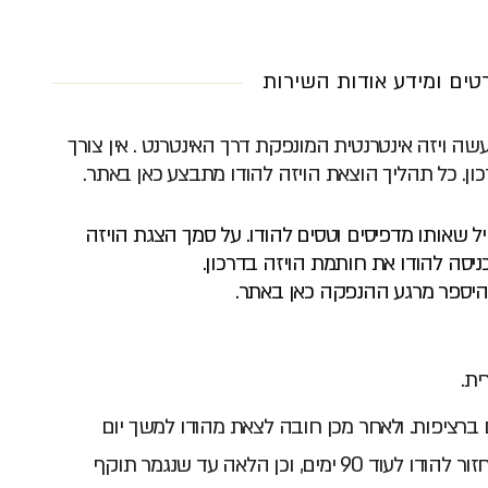
טים ומידע אודות השירות
שה ויזה אינטרנטית המונפקת דרך האינטרנט . אין צורך
כון. כל תהליך הוצאת הויזה להודו מתבצע כאן באתר.
יל שאותו מדפיסים וטסים להודו. על סמך הצגת הויזה
סה להודו את חותמת הויזה בדרכון.
היספר מרגע ההנפקה כאן באתר.
ית.
שהות בהודו עד 90 ימים ברציפות. ולאחר מכן חובה לצאת מהודו למשך יום
אחד לפחות, ולאחר מכן ניתן לחזור להודו לעוד 90 ימים, וכן הלאה עד שנגמר תוקף