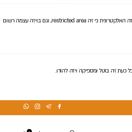
שלום חברים, אנחנו מטיילים עכשיו בהודו עם E-VISA ומעוניינים להגיע לאנדמן באוקטובר. הבנו שיש בעיה להיכנס לאנדמן עם הויזה האלקטרונית כי זה restricted area, וגם בויזה עצמה רשום
ל כעת זה בוטל ומספיקה ויזה להודו.
0