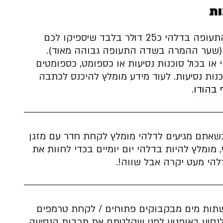
ות
המירו לרופי בשדה התעופה בדלהי כ25 דולר בלבד שיספיקו לכם
ן (שער ההמרה בשדה התעופה גבוהה מאוד).
ו בכול סוכנות נסיעות או כספומט, כספומטים
נות נסיעות. לעוד מידע מומלץ להיכנס לכתבה
 בהודו
.
כשאתם מגיעים לדלהי מומלץ לקחת חדר עם מזגן
, מומלץ להיות בדלהי יום יומיים בכדי לחוות את
להי מעט יקרה אבל שווה!.
ות מים מבקבוקים פתוחים / לקחת טרמפים
לנסוע באופנוע לפני שקלטתם את תרבות הנסיעה