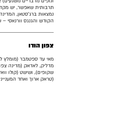
ונופים מדבריים משגעים) או
תרבותית שאפשר, יש מקדש
נמצאות ברג׳סטאן, המדינה
הקודש והגנגס וורנאסי – ע
צפון הודו
מאי עד ספטמבר (מומלץ ל
מדליק, לאדאק (מדינה צפונ
שקופים), ושישט (קולו ווא
(טראק ארוך ואחד המענייני