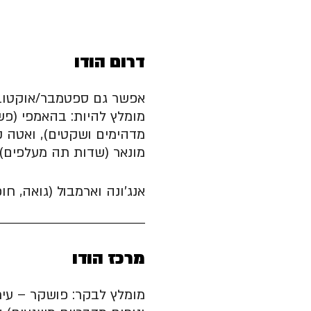
דרום הודו
אפשר גם ספטמבר/אוקטובר
מומלץ להיות: בהאמפי (פשו
מדהימים ושקטים), ואטה קנ
מונאר (שדות תה מעלפים),
אנג׳ונה וארמבול (גואה, ח
מרכז הודו
מומלץ לבקר: פושקר – עיר 