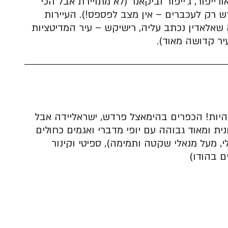
דייפור, ג׳ייפור וביקאנר (לא מתויירת אבל הכי
 רק לעכברים – אין מצב לפספס!). העיירות
 שאלאדין נכתב עליה, רישיקש – עיר המדיטציות
יר קדושה מאוד).
היות! הכפרים בהימאצל פרדש, ישראליידה אבל
ית ומאוד גבוהה עם יופי מדברי ואגמים כחולים
לי, מעל מנאלי שקטה ותמימה), ספיטי וקינור
ם בהודו)