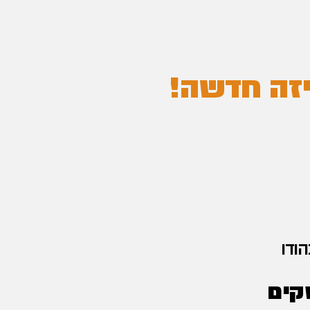
יזה חדשה!
ודו
קים